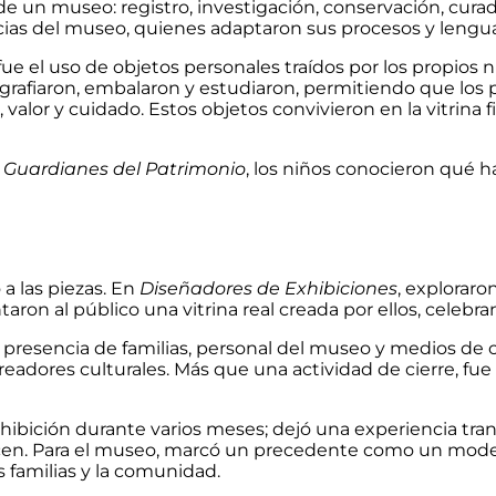
de un museo: registro, investigación, conservación, cura
s del museo, quienes adaptaron sus procesos y lenguaje
ue el uso de objetos personales traídos por los propios 
ografiaron, embalaron y estudiaron, permitiendo que los 
,
valor
y cuidado. Estos objetos convivieron en la vitrina 
n
Guardianes del Patrimonio
, los niños conocieron qué h
 a las piezas. En
Diseñadores de Exhibiciones
, exploraro
ntaron al público una vitrina real creada por ellos, celebr
 la presencia de familias, personal del museo y medios de
readores culturales. Más que una actividad de
cierre,
fue 
xhibición durante varios meses; dejó una experiencia tran
cen. Para el museo, marcó un precedente como un model
s familias y la comunidad.