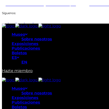
Abiertos: Martes a Domingo: 9:00am a 6:00pm
+507 211-164
Síguenos:
Museo
Sobre nosotros
Exposiciones
Publicaciones
Boletos
ES
EN
Hazte miembro
Museo
Sobre nosotros
Exposiciones
Publicaciones
Boletos