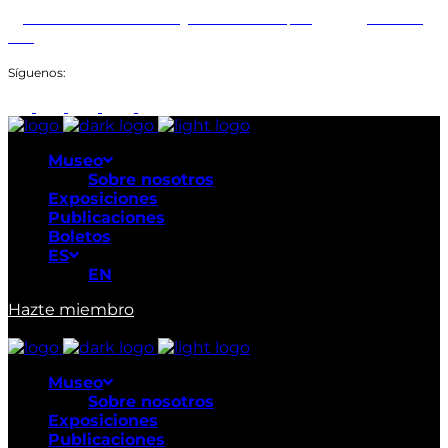
Abiertos: Martes a Domingo: 9:00am a 6:00pm
+507 211-
1649
Síguenos:
Museo
Sobre nosotros
Exposiciones
Publicaciones
Boletos
ES
EN
Hazte miembro
Museo
Sobre nosotros
Exposiciones
Publicaciones