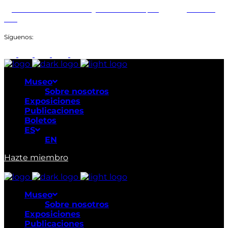
Abiertos: Martes a Domingo: 9:00am a 6:00pm
+507 211-
1649
Síguenos:
Museo
Sobre nosotros
Exposiciones
Publicaciones
Boletos
ES
EN
Hazte miembro
Museo
Sobre nosotros
Exposiciones
Publicaciones