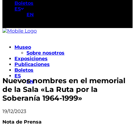
Boletos
ES
EN
Museo
Sobre nosotros
Exposiciones
Publicaciones
Boletos
ES
Nuevos nombres en el memorial
EN
de la Sala «La Ruta por la
Soberanía 1964-1999»
19/12/2023
Nota de Prensa