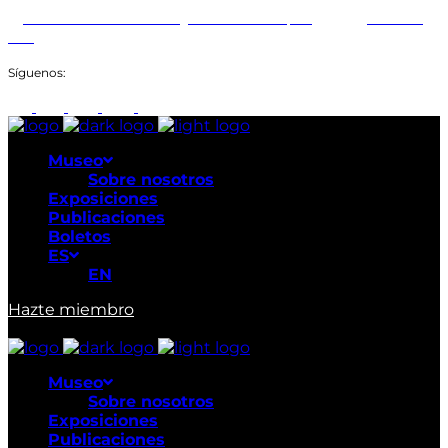
Abiertos: Martes a Domingo: 9:00am a 6:00pm
+507 211-
1649
Síguenos:
Museo
Sobre nosotros
Exposiciones
Publicaciones
Boletos
ES
EN
Hazte miembro
Museo
Sobre nosotros
Exposiciones
Publicaciones