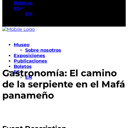
Boletos
ES
EN
Museo
Sobre nosotros
Exposiciones
Publicaciones
Boletos
Gastronomía: El camino
ES
EN
de la serpiente en el Mafá
panameño